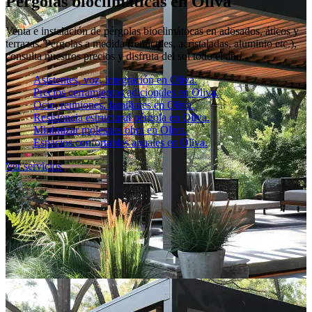
Pérgolas bioclimáticas en Oliva
Venta e instalación de pérgolas bioclimátocas en adosados, áticos y
terrazas. Pérgolas a medida (retráctiles, acristaladas, aluminio etc.),
consulta nuestros precios y disfruta del sol todo el año.
Asistentes, voz, integración en Oliva.
Precios cerramientos adicionales en Oliva.
Ocio, reuniones, familiares en Oliva.
Resistencia estructural pérgola en Oliva.
Minimizar molestias obra en Oliva.
Espacios confortables anuales en Oliva.
Ver servicios