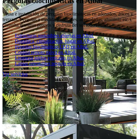
Pérgolas bioclimáticas en Albal
Venta e instalación de pérgolas bioclimátocas en adosados, áticos y
terrazas. Pérgolas a medida (retráctiles, acristaladas, aluminio etc.),
consulta nuestros precios y disfruta del sol todo el año.
Estructuras sostenibles abiertas en Albal.
Domótica, climatización, hogar en Albal.
Pérgolas bioclimáticas LED en Albal.
Control remoto móvil en Albal.
Limpieza toldos verticales en Albal.
Lamas orientables pérgola en Albal.
Ver servicios