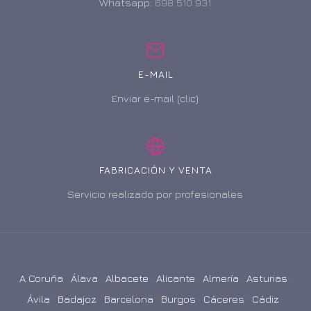
Whatsapp:
698 510 931
E-MAIL
Enviar e-mail (clic)
FABRICACIÓN Y VENTA
Servicio realizado por profesionales
A Coruña
·
Álava
·
Albacete
·
Alicante
·
Almería
·
Asturias
·
Ávila
·
Badajoz
·
Barcelona
·
Burgos
·
Cáceres
·
Cádiz
·