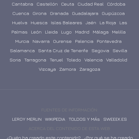
Cantabria
·
Castellón
·
Ceuta
·
Ciudad Real
·
Córdoba
·
Cuenca
·
Girona
·
Granada
·
Guadalajara
·
Guipúzcoa
·
Huelva
·
Huesca
·
Islas Baleares
·
Jaén
·
La Rioja
·
Las
Palmas
·
León
·
Lleida
·
Lugo
·
Madrid
·
Málaga
·
Melilla
·
Murcia
·
Navarra
·
Ourense
·
Palencia
·
Pontevedra
·
Salamanca
·
Santa Cruz de Tenerife
·
Segovia
·
Sevilla
·
Soria
·
Tarragona
·
Teruel
·
Toledo
·
Valencia
·
Valladolid
·
Vizcaya
·
Zamora
·
Zaragoza
FUENTES DE INFORMACIÓN:
LEROY MERLIN
·
WIKIPEDIA
·
TOLDOS Y MÁs
·
SWEEEK.ES
ACERCA DEL CONTENIDO DE ESTA WEB:
¿Quién ha creado este contenido?
·
¿Por qué se ha creado