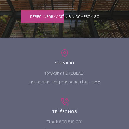
DESEO INFORMACIÓN SIN COMPROMISO
SERVICIO
RAWSKY PÉRGOLAS
Instagram
·
Páginas Amarillas
·
GMB
TELÉFONOS
Tfno1:
698 510 931