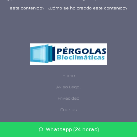
este contenido?
·
¿Cómo se ha creado este contenido?
Home
Aviso Legal
Privacidad
Cookies
© 2026 cerramientosalmeria.net · Web de pérgolas
Whatsapp (24 horas)
bioclimáticas ·
Mapa del sitio