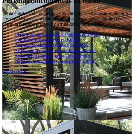
Pérgolas bioclimáticas en Buñol
Venta e instalación de pérgolas bioclimátocas en adosados, áticos y
terrazas. Pérgolas a medida (retráctiles, acristaladas, aluminio etc.),
consulta nuestros precios y disfruta del sol todo el año.
Desgravaciones fiscales sostenibles en Buñol.
Confort térmico exterior en Buñol.
Pérgolas bioclimáticas áticos en Buñol.
Arquitectura exterior innovadora en Buñol.
Aislamiento térmico mejorado en Buñol.
Pérgolas, bioclimáticas, sensores en Buñol.
Ver servicios