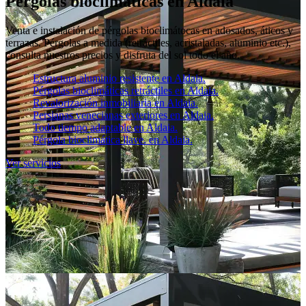
Pérgolas bioclimáticas en Aldaia
Venta e instalación de pérgolas bioclimátocas en adosados, áticos y
terrazas. Pérgolas a medida (retráctiles, acristaladas, aluminio etc.),
consulta nuestros precios y disfruta del sol todo el año.
Estructura aluminio resistente en Aldaia.
Pérgolas bioclimáticas retráctiles en Aldaia.
Revalorización inmobiliaria en Aldaia.
Persianas venecianas exteriores en Aldaia.
Todo tiempo adaptable en Aldaia.
Pérgola bioclimática llave. en Aldaia.
Ver servicios