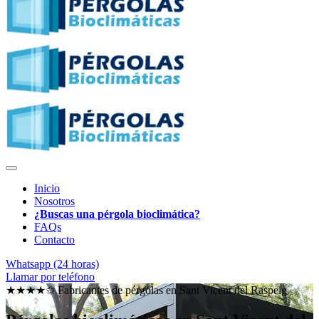
Inicio
Nosotros
¿Buscas una pérgola bioclimática?
FAQs
Contacto
Whatsapp (24 horas)
Llamar por teléfono
★★★★✩ Fabricantes de pérgolas en
Sant Vicent del Raspeig