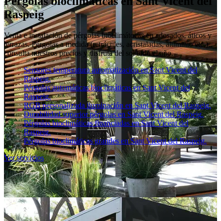
Pérgolas bioclimáticas en Sant Vicent del
Raspeig
Venta e instalación de pérgolas bioclimátocas en adosados, áticos y
terrazas. Pérgolas a medida (retráctiles, acristaladas, aluminio etc.),
consulta nuestros precios y disfruta del sol todo el año.
Sensores temperatura automatización en Sant Vicent del
Raspeig.
Pérgolas automáticas bioclimáticas en Sant Vicent del
Raspeig.
RGB personalizada iluminación en Sant Vicent del Raspeig.
Durabilidad superior pérgolas en Sant Vicent del Raspeig.
Pérgolas bioclimáticas financiadas en Sant Vicent del
Raspeig.
Pérgolas bioclimáticas grandes en Sant Vicent del Raspeig.
Ver servicios