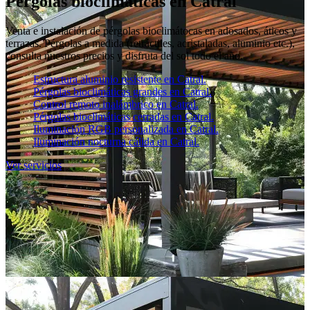
Pérgolas bioclimáticas en Catral
Venta e instalación de pérgolas bioclimátocas en adosados, áticos y
terrazas. Pérgolas a medida (retráctiles, acristaladas, aluminio etc.),
consulta nuestros precios y disfruta del sol todo el año.
Estructura aluminio resistente en Catral.
Pérgolas bioclimáticas grandes en Catral.
Control remoto inalámbrico en Catral.
Pérgolas bioclimáticas cerradas en Catral.
Iluminación RGB personalizada en Catral.
Iluminación nocturna cálida en Catral.
Ver servicios