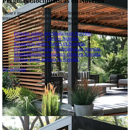
Pérgolas bioclimáticas en Novelda
Venta e instalación de pérgolas bioclimátocas en adosados, áticos y
terrazas. Pérgolas a medida (retráctiles, acristaladas, aluminio etc.),
consulta nuestros precios y disfruta del sol todo el año.
Pérgolas solares bioclimáticas en Novelda.
Amortización 5-7 años en Novelda.
Resistencia vientos fuertes en Novelda.
Pérgolas motorizadas bioclimáticas en Novelda.
Mantenimiento cerramientos cristal en Novelda.
Pruebas lamas apertura en Novelda.
Ver servicios