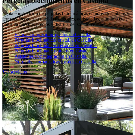
Pérgolas bioclimáticas en Castalla
Venta e instalación de pérgolas bioclimátocas en adosados, áticos y
terrazas. Pérgolas a medida (retráctiles, acristaladas, aluminio etc.),
consulta nuestros precios y disfruta del sol todo el año.
Estimación precio proyectos en Castalla.
Pérgolas bioclimáticas cristal. en Castalla.
Pérgolas bioclimáticas cerradas en Castalla.
Pérgolas bioclimáticas áticos en Castalla.
Asistentes voz integración en Castalla.
Normativas urbanísticas locales en Castalla.
Ver servicios