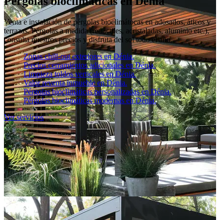
Pérgolas bioclimáticas en Dénia
Venta e instalación de pérgolas bioclimátocas en adosados, áticos y
terrazas. Pérgolas a medida (retráctiles, acristaladas, aluminio etc.),
consulta nuestros precios y disfruta del sol todo el año.
Zonas chill-out exteriores en Dénia.
Precios cerramientos adicionales en Dénia.
Limpieza toldos verticales en Dénia.
Valor reventa inmueble en Dénia.
Pérgolas bioclimáticas personalizadas en Dénia.
Pérgolas bioclimáticas modernas en Dénia.
Ver servicios