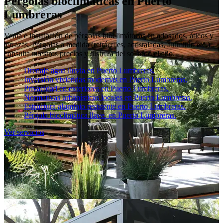
Pérgolas bioclimáticas en Puerto
Lumbreras
Venta e instalación de pérgolas bioclimátocas en adosados, áticos y
terrazas. Pérgolas a medida (retráctiles, acristaladas, aluminio etc.),
consulta nuestros precios y disfruta del sol todo el año.
Drenaje agua lluvia en Puerto Lumbreras.
Inversión viviendas modernas en Puerto Lumbreras.
Privacidad en exteriores en Puerto Lumbreras.
Normativas urbanísticas locales en Puerto Lumbreras.
Estructura aluminio resistente en Puerto Lumbreras.
Pérgola bioclimática llave. en Puerto Lumbreras.
Ver servicios