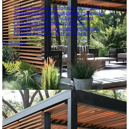
Terrazas restaurantes profesionales en Bunyola.
Termorregulación ambiental exterior en Bunyola.
Normativas urbanísticas locales en Bunyola.
Coste-beneficio viviendas. en Bunyola.
Eficiencia energética cerramientos en Bunyola.
Conexión iluminación LED en Bunyola.
Ver servicios