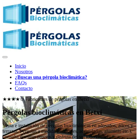
Inicio
Nosotros
¿Buscas una pérgola bioclimática?
FAQs
Contacto
★★★★✩ Fabricantes de pérgolas en
Betxí
Pérgolas bioclimáticas en Betxí
Venta e instalación de pérgolas bioclimátocas en adosados, áticos y
terrazas. Pérgolas a medida (retráctiles, acristaladas, aluminio etc.),
consulta nuestros precios y disfruta del sol todo el año.